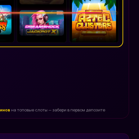
пинов
на топовые слоты — забери в первом депозите