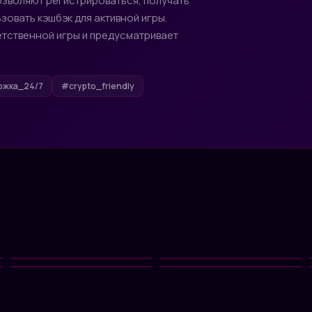
озволяют регистрироваться, получать
зовать кэшбэк для активной игры.
тственной игры и предусматривает
ржка_24/7
#crypto_friendly
Diamond of Jungle
Aztec Clusters
NEW
Fruit Machine
Capymania Yellow
HOT
NETENT
PRAGMATIC PLAY
MICROGAMING
PRAGMATIC PLAY