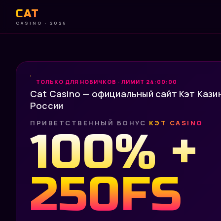
CAT
CASINO · 2026
ТОЛЬКО ДЛЯ НОВИЧКОВ · ЛИМИТ 24:00:00
Cat Casino — официальный сайт Кэт Кази
России
ПРИВЕТСТВЕННЫЙ БОНУС
КЭТ CASINO
100% +
250FS