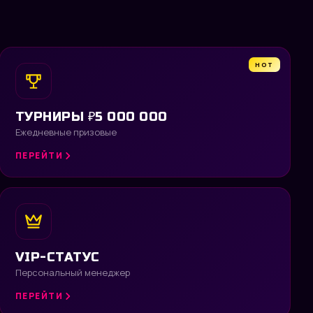
HOT
ТУРНИРЫ ₽5 000 000
Ежедневные призовые
ПЕРЕЙТИ
VIP-СТАТУС
Персональный менеджер
ПЕРЕЙТИ