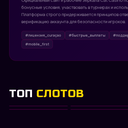
Официальный сайт и рабочие зеркала Cat Casino п
бонусные условия, участвовать в турнирах и исполь
Платформа строго придерживается принципов отве
верификацию аккаунта для безопасности игроков.
#лицензия_curaçao
#быстрые_выплаты
#подде
#mobile_first
ТОП
СЛОТОВ
Gates of Olympus 1000
Big Bass Bonanza
HOT
Hot Fruit
Phoenix Rising
NEW
PRAGMATIC PLAY
PRAGMATIC PLAY
MICROGAMING
PLAY’N GO