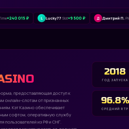
015 ₽
+9 500 ₽
+67 32
Lucky77
Дмитрий П.
L
·
Slot
Д
·
Plinko
2018
ASINO
ГОД ЗАПУСКА
форма, предоставляющая доступ к
96.8
м онлайн-слотам от признанных
иям. Кэт Казино обеспечивает
СРЕДНИЙ RTP
нным софтом, оперативную службу
 пользователей из РФ и СНГ.