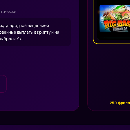
атически
еждународной лицензией
овенные выплаты в крипту и на
выбрали Кэт.
250 фрис