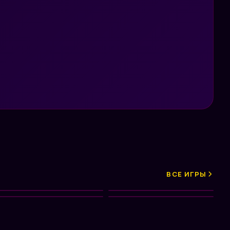
ВСЕ ИГРЫ
Divine Divas
Dreamshock
TOP
Big Win x25
Fab Farm
PLAY’N GO
NETENT
NETENT
PLAY’N GO