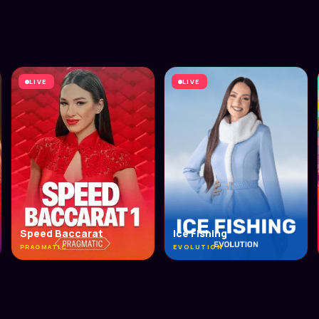
LIVE
LIVE
CA
Speed Baccarat
Ice Fishing
PRAGMATIC
EVOLUTION